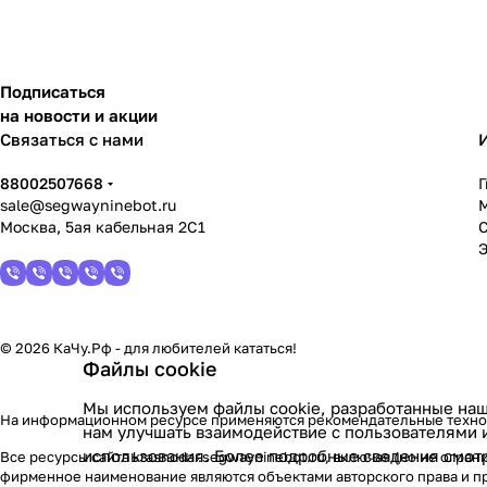
Подписаться
на новости и акции
Связаться с нами
88002507668
sale@segwayninebot.ru
Москва, 5ая кабельная 2С1
© 2026 КаЧу.Рф - для любителей кататься!
Файлы cookie
Мы используем файлы cookie, разработанные наш
На информационном ресурсе применяются
рекомендательные техн
нам улучшать взаимодействие с пользователями 
использования. Более подробные сведения смот
Все ресурсы сайта krasnodar.segwayninebot.ru, включая (но не огр
фирменное наименование являются объектами авторского права и п