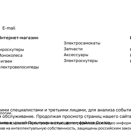
политикой конфиденциальности
Интернет-магазин
Электросамокаты
Запчасти
Гироскутеры
Аксессуары
Моноколеса
Электроскутеры
Сигвеи
Электровелосипеды
ими специалистами и третьими лицами, для анализа событий
ологии
.
и обслуживание. Продолжая просмотр страниц нашего сайта
рите в нашей
Политике в отношении файлов Cookie
.
аничиваясь) текстовую, графическую, фотографическую и видео инфор
рав на интеллектуальную собственность, защищены российским зак