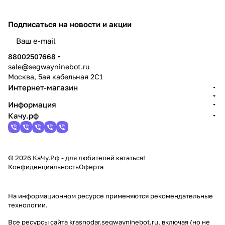
Подписаться
на новости и акции
политикой конфиденциальности
88002507668
sale@segwayninebot.ru
Москва, 5ая кабельная 2С1
Интернет-магазин
Информация
Качу.рф
© 2026 КаЧу.Рф - для любителей кататься!
Конфиденциальность
Оферта
На информационном ресурсе применяются
рекомендательные
технологии
.
Все ресурсы сайта krasnodar.segwayninebot.ru, включая (но не