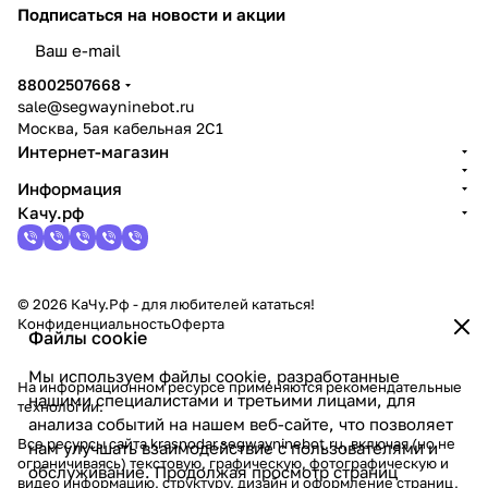
Подписаться
на новости и акции
политикой конфиденциальности
88002507668
sale@segwayninebot.ru
Москва, 5ая кабельная 2С1
Интернет-магазин
Информация
Качу.рф
© 2026 КаЧу.Рф - для любителей кататься!
Конфиденциальность
Оферта
Файлы cookie
Мы используем файлы cookie, разработанные
На информационном ресурсе применяются
рекомендательные
нашими специалистами и третьими лицами, для
технологии
.
анализа событий на нашем веб-сайте, что позволяет
Все ресурсы сайта krasnodar.segwayninebot.ru, включая (но не
нам улучшать взаимодействие с пользователями и
ограничиваясь) текстовую, графическую, фотографическую и
обслуживание. Продолжая просмотр страниц
видео информацию, структуру, дизайн и оформление страниц,