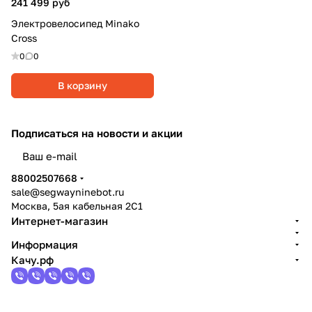
241 499 руб
Электровелосипед Minako
Cross
0
0
В корзину
Подписаться
на новости и акции
политикой конфиденциальности
88002507668
sale@segwayninebot.ru
Москва, 5ая кабельная 2С1
Интернет-магазин
Информация
Качу.рф