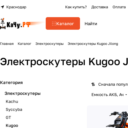
Краснодар
Как купить?
Доставка
Оплата
Каталог
Главная
Каталог
Электроскутеры
Электроскутеры Kugoo Jilong
Электроскутеры Kugoo J
Категория
Сначала попу
Электроскутеры
Емкость АКБ, Ач
Kachu
Syccyba
GT
Kugoo