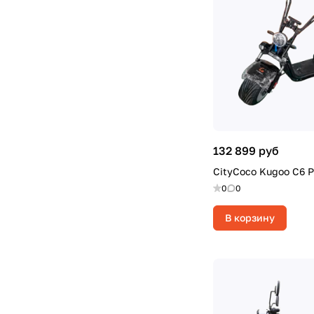
132 899 руб
CityCoco Kugoo C6 P
0
0
В корзину