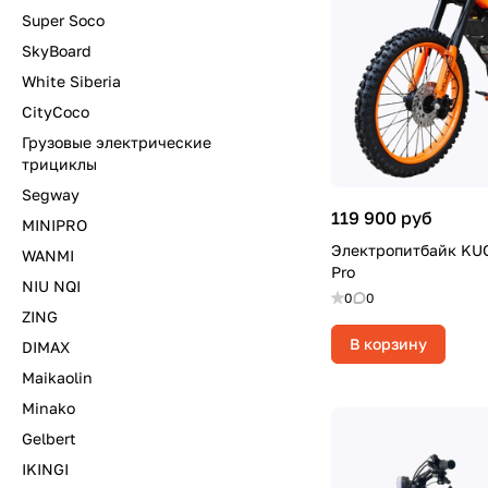
Super Soco
SkyBoard
White Siberia
CityCoco
Грузовые электрические
трициклы
Segway
119 900 руб
MINIPRO
Электропитбайк KU
WANMI
Pro
NIU NQI
0
0
ZING
В корзину
DIMAX
Maikaolin
Minako
Gelbert
IKINGI