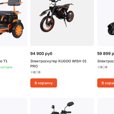
94 900 руб
59 899 
o T1
Электроскутер KUGOO WISH 01
Электрос
PRO
 сегодня
0
0
0
0
В корзину
В корз