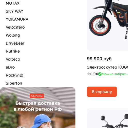
MOTAX
SKY WAY
YOKAMURA
Velocifero
Wolong
DriveBear
Rutrike
99 900 руб
Volteco
eDro
Электроскутер KUG
0
0
Можно забрать
Rockwild
Siberton
В корзину