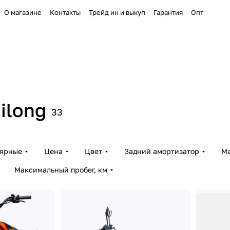
О магазине
Контакты
Трейд ин и выкуп
Гарантия
Опт
ilong
33
лярные
Цена
Цвет
Задний амортизатор
Ма
Максимальный пробег, км