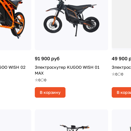
91 900 руб
49 900 
GOO WISH 02
Электроскутер KUGOO WISH 01
Электрос
MAX
0
0
0
0
В корзину
В корз