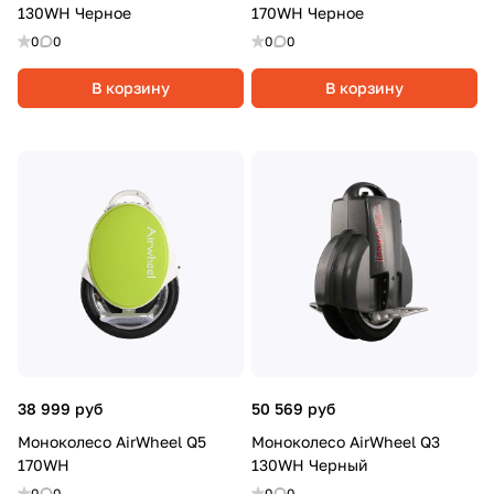
130WH Черное
170WH Черное
0
0
0
0
В корзину
В корзину
38 999 руб
50 569 руб
Моноколесо AirWheel Q5
Моноколесо AirWheel Q3
170WH
130WH Черный
0
0
0
0