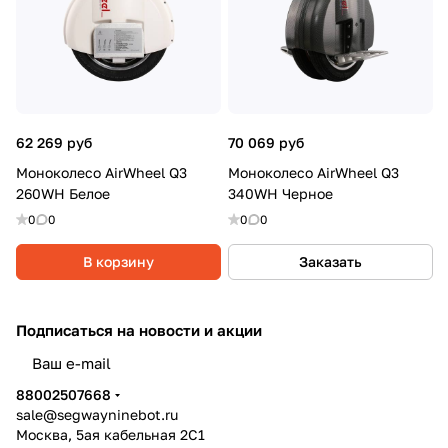
62 269 руб
70 069 руб
Моноколесо AirWheel Q3
Моноколесо AirWheel Q3
260WH Белое
340WH Черное
0
0
0
0
В корзину
Заказать
Подписаться
на новости и акции
политикой конфиденциальности
88002507668
sale@segwayninebot.ru
Москва, 5ая кабельная 2С1