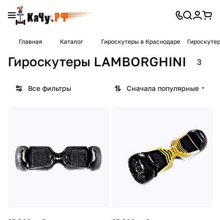
Главная
Каталог
Гироскутеры в Краснодаре
Гироскуте
Гироскутеры LAMBORGHINI
3
Все фильтры
Сначала популярные