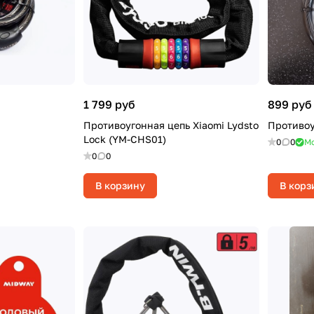
1 799 руб
899 руб
Противоугонная цепь Xiaomi Lydsto
Противоу
Lock (YM-CHS01)
0
0
Мо
0
0
В корзину
В корз