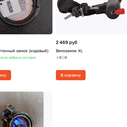
2 469 руб
гонный замок (кодовый)
Велозамок XL
жно забрать сегодня
0
0
ину
В корзину