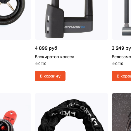
4 899 руб
3 249 р
Блокиратор колеса
Велозамо
0
0
0
0
В корзину
В корз