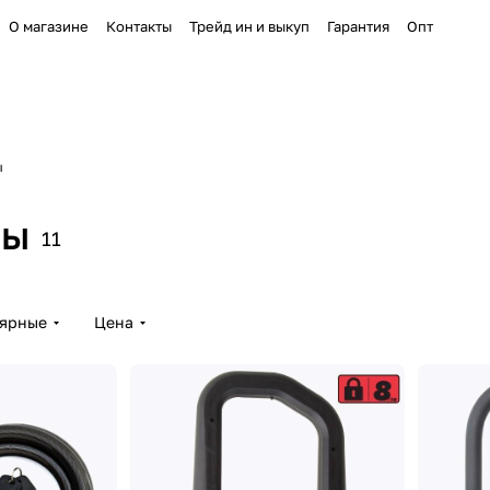
О магазине
Контакты
Трейд ин и выкуп
Гарантия
Опт
ы
ры
11
лярные
Цена