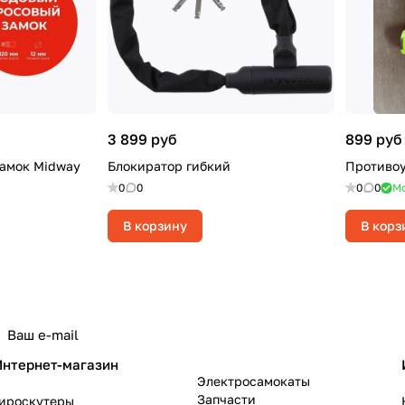
3 899 руб
899 руб
замок Midway
Блокиратор гибкий
Противоу
0
0
0
0
Мо
В корзину
В корз
политикой конфиденциальности
Интернет-магазин
Электросамокаты
Запчасти
Гироскутеры