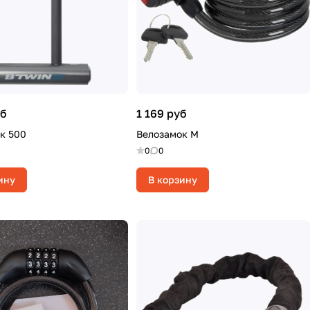
уб
1 169 руб
к 500
Велозамок M
0
0
ину
В корзину