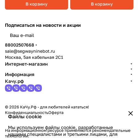
В корзину
В корзину
Подписаться
на новости и акции
политикой конфиденциальности
88002507668
sale@segwayninebot.ru
Москва, 5ая кабельная 2С1
Интернет-магазин
Информация
Качу.рф
© 2026 КаЧу.Рф - для любителей кататься!
Конфиденциальность
Оферта
Файлы cookie
Мы используем файлы cookie, разработанные
На информационном ресурсе применяются
рекомендательные
нашими специалистами и третьими лицами, для
технологии
.