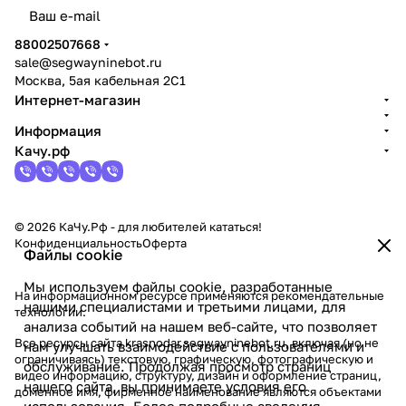
политикой конфиденциальности
88002507668
sale@segwayninebot.ru
Москва, 5ая кабельная 2С1
Интернет-магазин
Информация
Качу.рф
© 2026 КаЧу.Рф - для любителей кататься!
Конфиденциальность
Оферта
Файлы cookie
Мы используем файлы cookie, разработанные
На информационном ресурсе применяются
рекомендательные
нашими специалистами и третьими лицами, для
технологии
.
анализа событий на нашем веб-сайте, что позволяет
Все ресурсы сайта krasnodar.segwayninebot.ru, включая (но не
нам улучшать взаимодействие с пользователями и
ограничиваясь) текстовую, графическую, фотографическую и
обслуживание. Продолжая просмотр страниц
видео информацию, структуру, дизайн и оформление страниц,
нашего сайта, вы принимаете условия его
доменное имя, фирменное наименование являются объектами