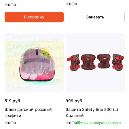
0
0
0
0
В корзину
Заказать
519 руб
999 руб
Шлем детский розовый
Защита Safety line 300 (L)
графити
Красный
0
0
0
0
Можно забрать сегодня