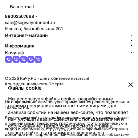
политикой конфиденциальности
88002507668
sale@segwayninebot.ru
Москва, 5ая кабельная 2С1
Интернет-магазин
Информация
Качу.рф
© 2026 КаЧу.Рф - для любителей кататься!
Конфиденциальность
Оферта
Файлы cookie
Мы используем файлы cookie, разработанные
На информационном ресурсе применяются
рекомендательные
нашими специалистами и третьими лицами, для
технологии
.
анализа событий на нашем веб-сайте, что позволяет
Все ресурсы сайта krasnodar.segwayninebot.ru, включая (но не
нам улучшать взаимодействие с пользователями и
ограничиваясь) текстовую, графическую, фотографическую и
обслуживание. Продолжая просмотр страниц
видео информацию, структуру, дизайн и оформление страниц,
нашего сайта, вы принимаете условия его
доменное имя, фирменное наименование являются объектами