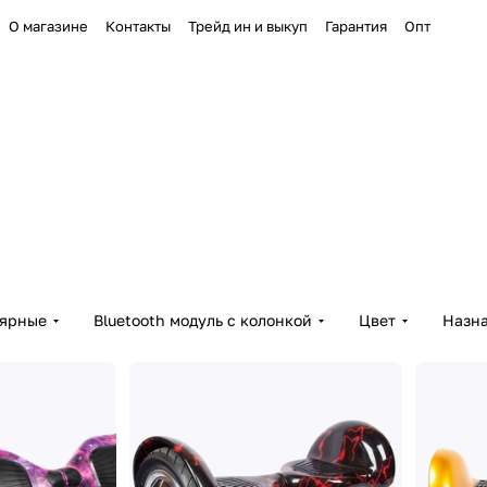
О магазине
Контакты
Трейд ин и выкуп
Гарантия
Опт
лярные
Bluetooth модуль с колонкой
Цвет
Назн