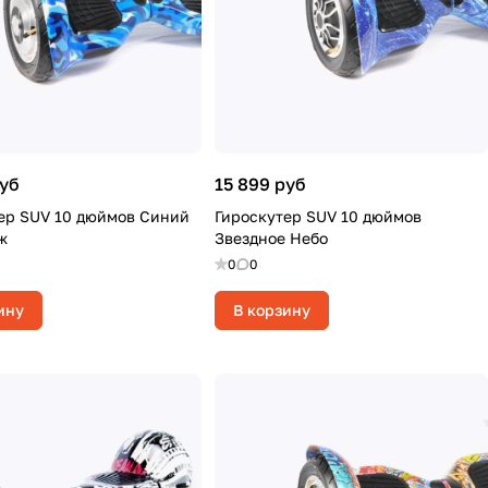
руб
15 899 руб
ер SUV 10 дюймов Синий
Гироскутер SUV 10 дюймов
ж
Звездное Небо
0
0
ину
В корзину