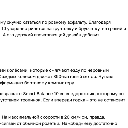
ому скучно кататься по ровному асфальту. Благодаря
0 уверенно ринется на грунтовку и брусчатку, на гравий и
й. А его дерзкий впечатляющий дизайн добавит
ими колёсами, которые смягчают езду по неровным
. Каждым колесом движет 350-ваттовый мотор. Чуткие
информацию бортовому компьютеру.
ревращают Smart Balance 10 во внедорожник, которому по
тствием тропинок. Если впереди горка – это не остановит
. На максимальной скорости в 20 км/ч он, правда,
-сигвей от обычной розетки. На «обед» ему достаточно