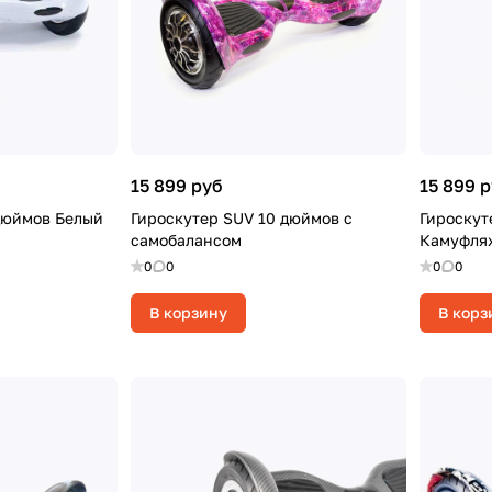
15 899 руб
15 899 
дюймов Белый
Гироскутер SUV 10 дюймов с
Гироскут
самобалансом
Камуфля
0
0
0
0
В корзину
В корз