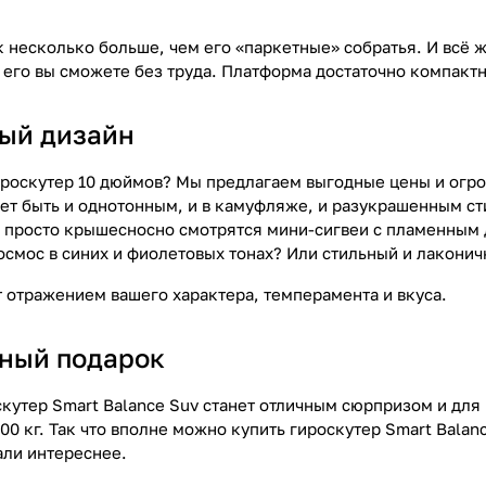
несколько больше, чем его «паркетные» собратья. И всё же
 его вы сможете без труда. Платформа достаточно компактна
ый дизайн
ироскутер 10 дюймов? Мы предлагаем выгодные цены и огро
жет быть и однотонным, и в камуфляже, и разукрашенным 
просто крышесносно смотрятся мини-сигвеи с пламенным ди
осмос в синих и фиолетовых тонах? Или стильный и лакони
т отражением вашего характера, темперамента и вкуса.
ный подарок
кутер Smart Balance Suv станет отличным сюрпризом и для 
 100 кг. Так что вполне можно купить гироскутер Smart Balan
али интереснее.