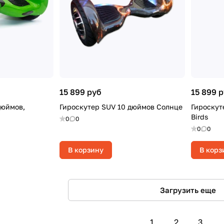
15 899 руб
15 899 
дюймов,
Гироскутер SUV 10 дюймов Солнце
Гироскут
Birds
0
0
0
0
В корзину
В корз
Загрузить еще
1
2
3