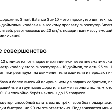
орожник Smart Balance Suv 10 – это гироскутер для тех, к
-дюймовым колёсам и высокому просвету гироскутер Smart 1
сигвей, разогнавшись до 20 км/ч, подарит вам массу эмоци
риключений.
е совершенство
e 10 отличается от «паркетных» мини-сигвеев пневматическ
етр колёс у этого гироскутера – 10 дюймов, то есть 25 см
атчики реагируют на движения тела водителя и передают 
база и более высокий клиренс, чем у младших собратьев, п
авийные и грунтовые дороги, а также газоны с полным отсу
0. Он спокойно берёт наклоны до 15 градусов.
оскутер, способный катать вас до трёх часов без подзарядки
дки быстрее, но 20 км отмотает точно. Подзаряжается мини