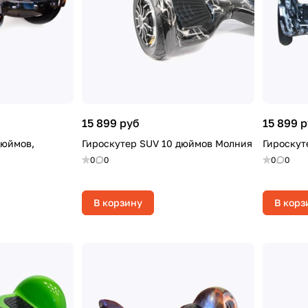
15 899 руб
15 899 
дюймов,
Гироскутер SUV 10 дюймов Молния
Гироскут
0
0
0
0
В корзину
В корз