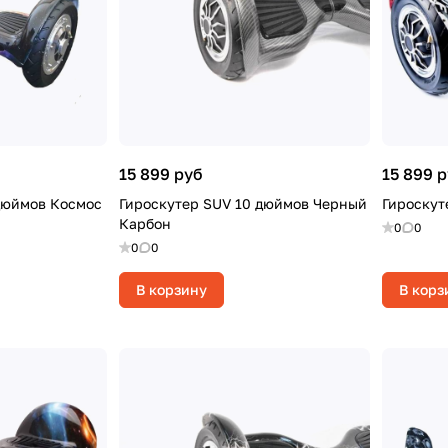
15 899 руб
15 899 
дюймов Космос
Гироскутер SUV 10 дюймов Черный
Гироскут
Карбон
0
0
0
0
В корзину
В корз