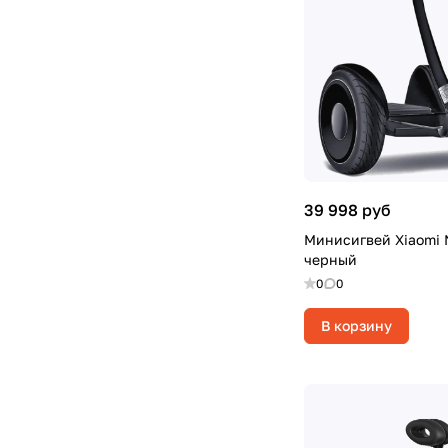
39 998 руб
Минисигвей Xiaomi N
черный
0
0
В корзину