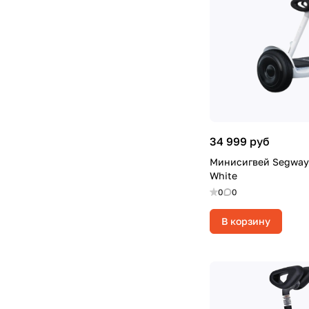
34 999 руб
Минисигвей Segway-
White
0
0
В корзину