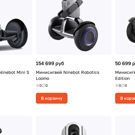
154 699 руб
50 699 
inebot Mini S
Минисигвей Ninebot Robotics
Минисигв
Loomo
Edition
0
0
0
0
В корзину
В корз