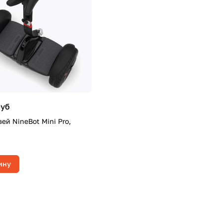
руб
ей NineBot Mini Pro,
ину