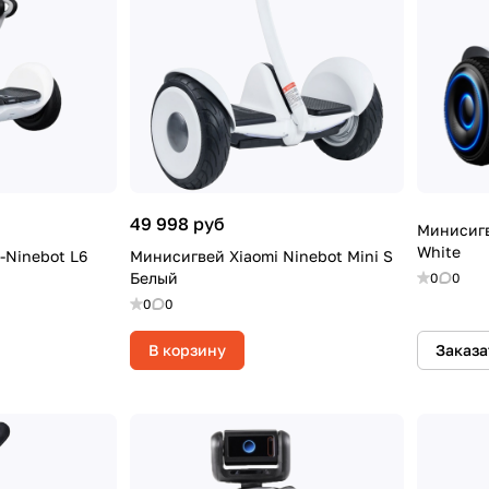
49 998 руб
Минисигв
White
Ninebot L6
Минисигвей Xiaomi Ninebot Mini S
Белый
0
0
0
0
В корзину
Заказа