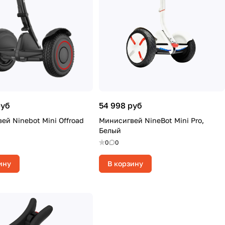
руб
54 998 руб
ей Ninebot Mini Offroad
Минисигвей NineBot Mini Pro,
Белый
0
0
ину
В корзину