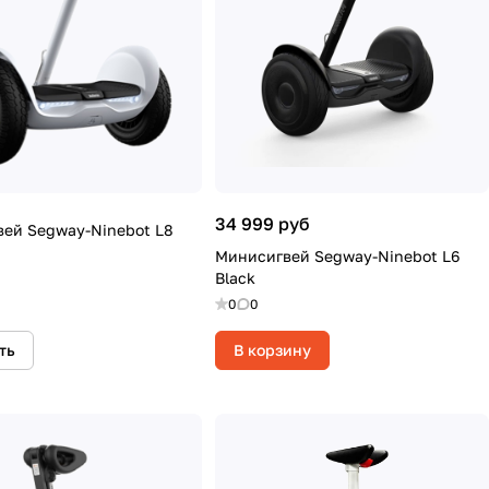
34 999 руб
ей Segway-Ninebot L8
Минисигвей Segway-Ninebot L6
Black
0
0
ть
В корзину