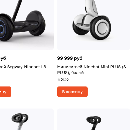
руб
99 999 руб
ей Segway-Ninebot L8
Минисигвей Ninebot Mini PLUS (S-
PLUS), белый
0
0
ину
В корзину