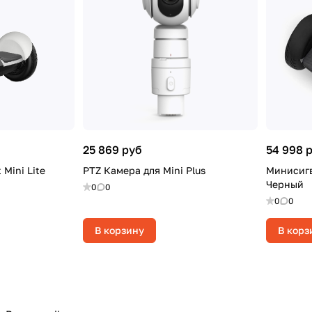
25 869 руб
54 998 
Mini Lite
PTZ Камера для Mini Plus
Минисигв
Черный
0
0
0
0
В корзину
В корз