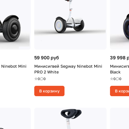
59 900 руб
39 998 
Ninebot Mini
Минисигвей Segway Ninebot Mini
Минисигв
PRO 2 White
Black
0
0
0
0
В корзину
В корз